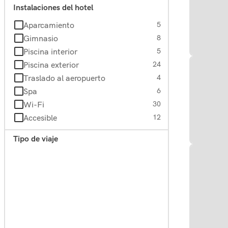
Instalaciones del hotel
Aparcamiento
5
Gimnasio
8
Piscina interior
5
Piscina exterior
24
Traslado al aeropuerto
4
Spa
6
Wi-Fi
30
Accesible
12
Tipo de viaje