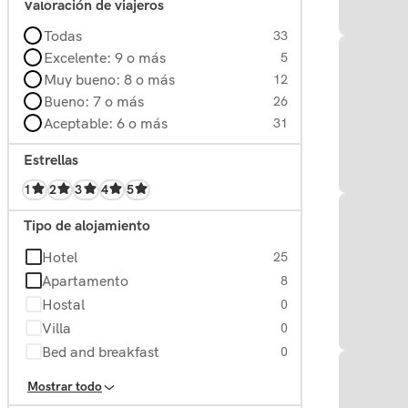
Valoración de viajeros
Todas
33
Excelente: 9 o más
5
Muy bueno: 8 o más
12
Bueno: 7 o más
26
Aceptable: 6 o más
31
Estrellas
1
2
3
4
5
Tipo de alojamiento
Hotel
25
Apartamento
8
Hostal
0
Villa
0
Bed and breakfast
0
Casas
0
Mostrar todo