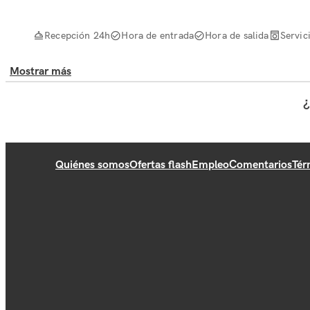
Recepción 24h
Hora de entrada
Hora de salida
Servic
Mostrar más
¿
Quiénes somos
Ofertas flash
Empleo
Comentarios
Tér