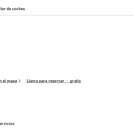
iler de coches
n el mapa
Llama para reservar
·
gratis
ervicios