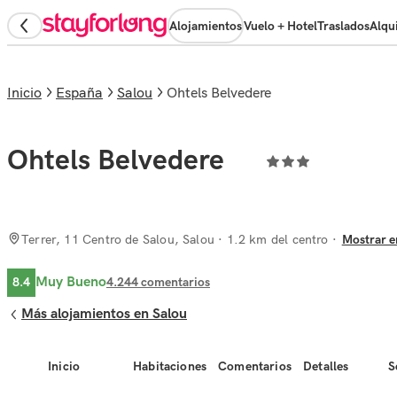
Alojamientos
Vuelo + Hotel
Traslados
Alqu
Inicio
España
Salou
Ohtels Belvedere
Ohtels Belvedere
Terrer, 11 Centro de Salou, Salou
· 1.2 km del centro
Mostrar e
Muy Bueno
8.4
4.244
comentarios
Más alojamientos en Salou
Inicio
Habitaciones
Comentarios
Detalles
S